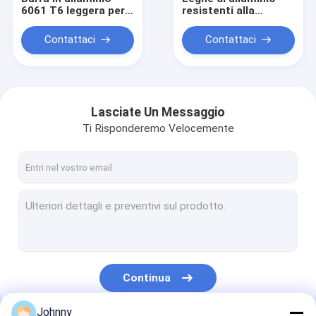
6061 T6 leggera per
resistenti alla
pezzi meccanici CNC
corrosione per la
lavorazione
Contattaci
Contattaci
industriale
Lasciate Un Messaggio
Ti Risponderemo Velocemente
Casa.
Prodotti
Continua
Video
Johnny