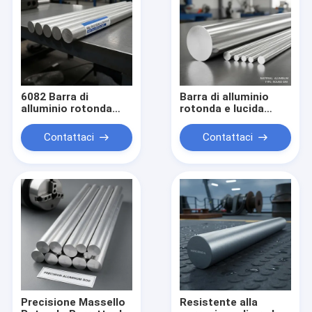
6082 Barra di
Barra di alluminio
alluminio rotonda
rotonda e lucida
solida per parti
resistente alla
strutturali ad elevata
corrosione per usi
Contattaci
Contattaci
resistenza alla
industriali
corrosione e
tolleranza di
precisione ± 0,1 mm
Precisione Massello
Resistente alla