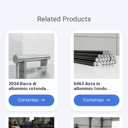
Related Products
2024 Barra di
6063 Asta in
alluminio rotonda
alluminio tondo
solida per l'industria
solido anodizzato
aerospaziale
per uso
Contattaci
Contattaci
architettonico con
tolleranza di ± 0,1
mm